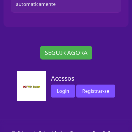
automaticamente
SEGUIR AGORA
Acessos
Login
Registrar-se