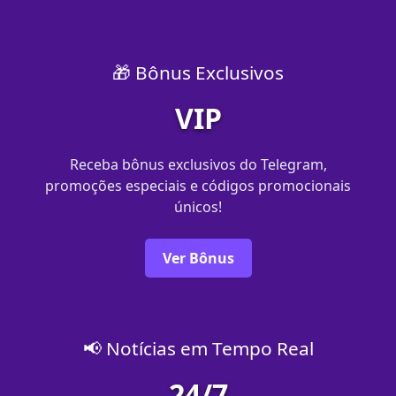
🎁 Bônus Exclusivos
VIP
Receba bônus exclusivos do Telegram,
promoções especiais e códigos promocionais
únicos!
Ver Bônus
📢 Notícias em Tempo Real
24/7