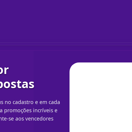
or
postas
s no cadastro e em cada
a promoções incríveis e
unte-se aos vencedores