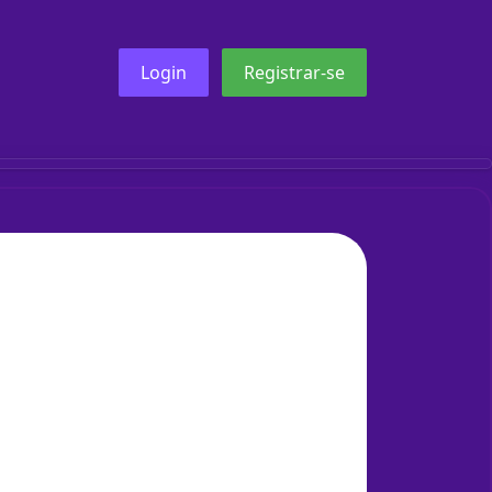
Login
Registrar-se