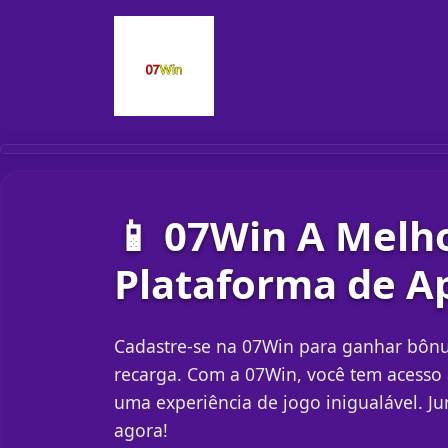
📱 07Win A Melh
Plataforma de A
Cadastre-se na 07Win para ganhar bônu
recarga. Com a 07Win, você tem acesso 
uma experiência de jogo inigualável. J
agora!