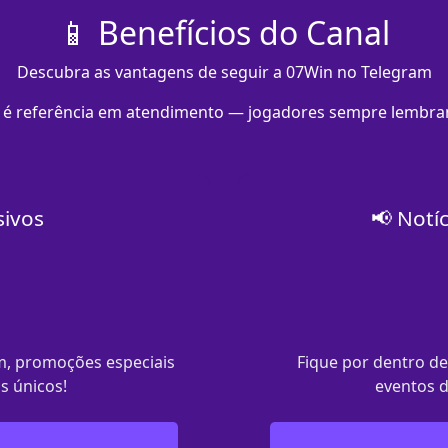
📱 Benefícios do Canal
Descubra as vantagens de seguir a 07Win no Telegram
in é referência em atendimento — jogadores sempre lembra
sivos
📢 Notí
m, promoções especiais
Fique por dentro d
s únicos!
eventos d