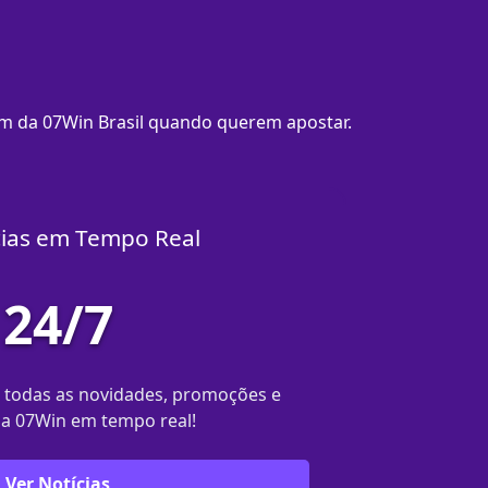
m da 07Win Brasil quando querem apostar.
cias em Tempo Real
24/7
e todas as novidades, promoções e
a 07Win em tempo real!
Ver Notícias