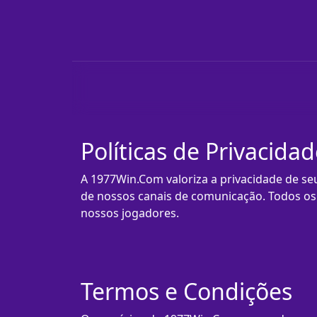
Políticas de Privacida
A 1977Win.Com valoriza a privacidade de s
de nossos canais de comunicação. Todos os 
nossos jogadores.
Termos e Condições