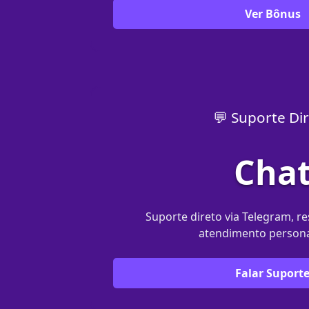
Ver Bônus
💬 Suporte Di
Cha
Suporte direto via Telegram, r
atendimento persona
Falar Suport