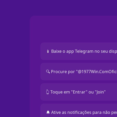
📱 Baixe o app Telegram no seu disp
🔍 Procure por "@1977Win.ComOfici
👆 Toque em "Entrar" ou "Join"
🔔 Ative as notificações para não p