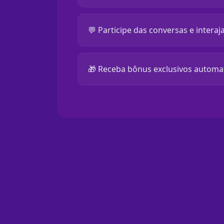
💬 Participe das conversas e interaj
🎁 Receba bônus exclusivos autom