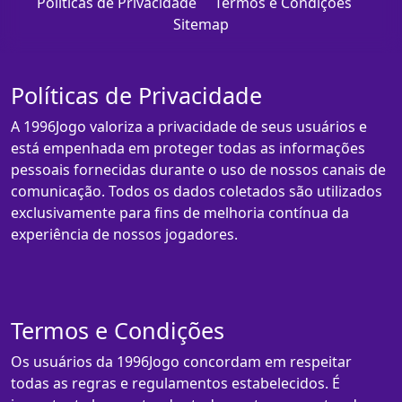
Políticas de Privacidade
Termos e Condições
Sitemap
Políticas de Privacidade
A 1996Jogo valoriza a privacidade de seus usuários e
está empenhada em proteger todas as informações
pessoais fornecidas durante o uso de nossos canais de
comunicação. Todos os dados coletados são utilizados
exclusivamente para fins de melhoria contínua da
experiência de nossos jogadores.
Termos e Condições
Os usuários da 1996Jogo concordam em respeitar
todas as regras e regulamentos estabelecidos. É