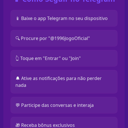
📱 Baixe o app Telegram no seu dispositivo
🔍 Procure por "@1996JogoOficial"
👆 Toque em "Entrar" ou "Join"
🔔 Ative as notificações para não perder
nada
💬 Participe das conversas e interaja
🎁 Receba bônus exclusivos