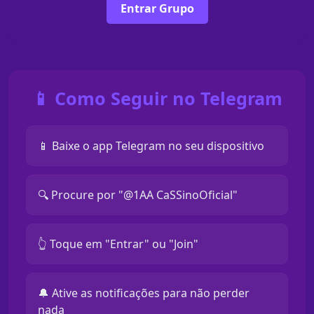
Entrar Grupo
📱 Como Seguir no Telegram
📱 Baixe o app Telegram no seu dispositivo
🔍 Procure por "@1AA CaSSinoOficial"
👆 Toque em "Entrar" ou "Join"
🔔 Ative as notificações para não perder
nada