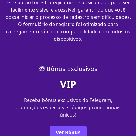
Este botão foi estrategicamente posicionado para ser
facilmente visível e acessível, garantindo que você
possa iniciar o processo de cadastro sem dificuldades.
O formulário de registro foi otimizado para
carregamento rápido e compatibilidade com todos os
dispositivos.
🎁 Bônus Exclusivos
VIP
Receba bônus exclusivos do Telegram,
promoções especiais e códigos promocionais
únicos!
Ver Bônus