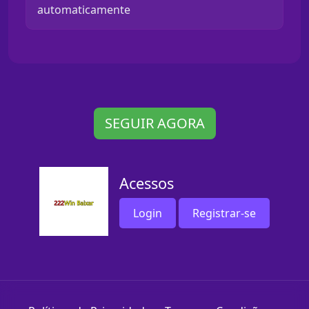
automaticamente
SEGUIR AGORA
Acessos
Login
Registrar-se