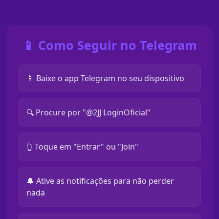
📱 Como Seguir no Telegram
📱 Baixe o app Telegram no seu dispositivo
🔍 Procure por "@2JJ LoginOficial"
👆 Toque em "Entrar" ou "Join"
🔔 Ative as notificações para não perder
nada