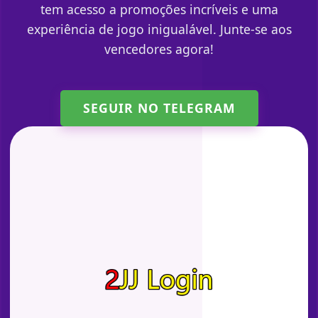
tem acesso a promoções incríveis e uma
experiência de jogo inigualável. Junte-se aos
vencedores agora!
SEGUIR NO TELEGRAM