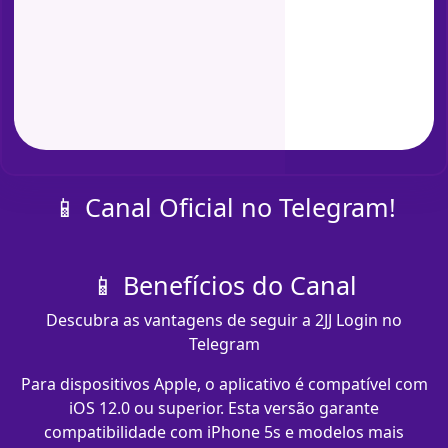
📱 Canal Oficial no Telegram!
📱 Benefícios do Canal
Descubra as vantagens de seguir a 2JJ Login no
Telegram
Para dispositivos Apple, o aplicativo é compatível com
iOS 12.0 ou superior. Esta versão garante
compatibilidade com iPhone 5s e modelos mais