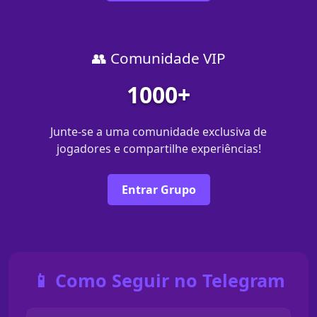
👥 Comunidade VIP
1000+
Junte-se a uma comunidade exclusiva de
jogadores e compartilhe experiências!
Entrar Grupo
📱 Como Seguir no Telegram