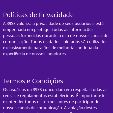
Políticas de Privacidade
A 39SS valoriza a privacidade de seus usuários e está
empenhada em proteger todas as informações
pessoais fornecidas durante o uso de nossos canais de
comunicação. Todos os dados coletados são utilizados
exclusivamente para fins de melhoria contínua da
experiência de nossos jogadores.
Termos e Condições
Os usuários da 39SS concordam em respeitar todas as
regras e regulamentos estabelecidos. É importante ler
e entender todos os termos antes de participar de
nossos canais de comunicação. A violação destes