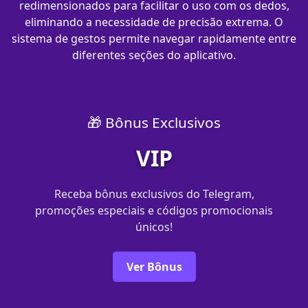
redimensionados para facilitar o uso com os dedos,
eliminando a necessidade de precisão extrema. O
sistema de gestos permite navegar rapidamente entre
diferentes seções do aplicativo.
🎁 Bônus Exclusivos
VIP
Receba bônus exclusivos do Telegram,
promoções especiais e códigos promocionais
únicos!
Ver Bônus