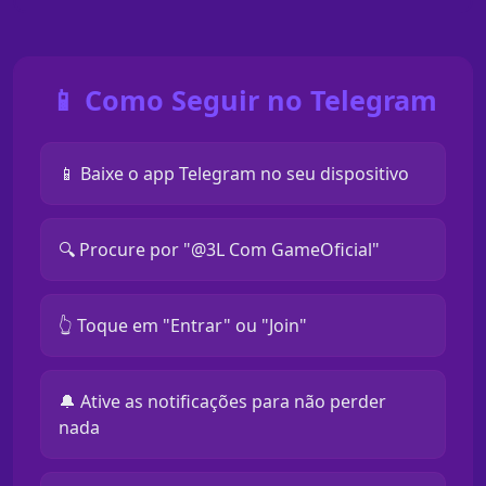
📱 Como Seguir no Telegram
📱 Baixe o app Telegram no seu dispositivo
🔍 Procure por "@3L Com GameOficial"
👆 Toque em "Entrar" ou "Join"
🔔 Ative as notificações para não perder
nada