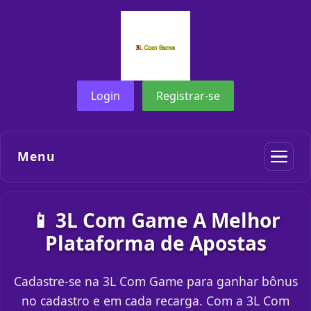
Login
Registrar-se
Menu
📱 3L Com Game A Melhor
Plataforma de Apostas
Cadastre-se na 3L Com Game para ganhar bônus
no cadastro e em cada recarga. Com a 3L Com