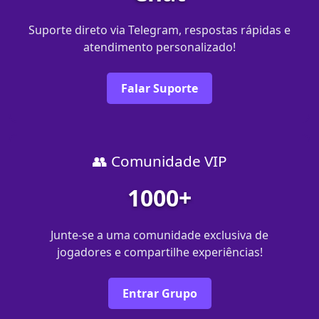
Suporte direto via Telegram, respostas rápidas e
atendimento personalizado!
Falar Suporte
👥 Comunidade VIP
1000+
Junte-se a uma comunidade exclusiva de
jogadores e compartilhe experiências!
Entrar Grupo