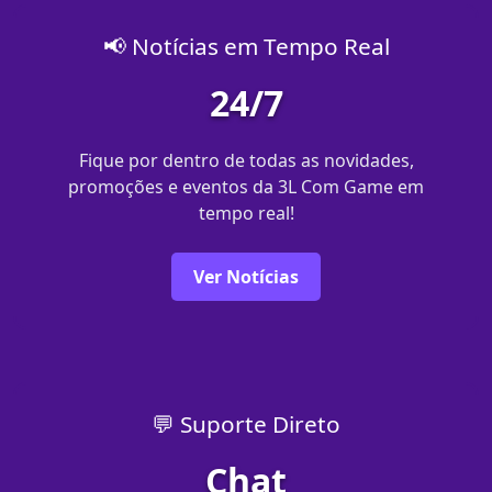
📢 Notícias em Tempo Real
24/7
Fique por dentro de todas as novidades,
promoções e eventos da 3L Com Game em
tempo real!
Ver Notícias
💬 Suporte Direto
Chat