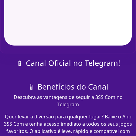
📱 Canal Oficial no Telegram!
📱 Benefícios do Canal
Descubra as vantagens de seguir a 3SS Com no
Telegram
Quer levar a diversão para qualquer lugar? Baixe o App
3SS Com e tenha acesso imediato a todos os seus jogos
favoritos. O aplicativo é leve, rápido e compatível com