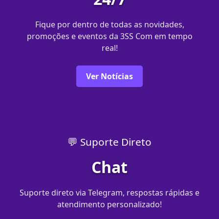
Fique por dentro de todas as novidades,
promoções e eventos da 3SS Com em tempo
real!
Ver Notícias
💬 Suporte Direto
Chat
Suporte direto via Telegram, respostas rápidas e
atendimento personalizado!