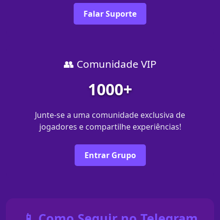
Falar Suporte
👥 Comunidade VIP
1000+
Junte-se a uma comunidade exclusiva de
jogadores e compartilhe experiências!
Entrar Grupo
📱 Como Seguir no Telegram