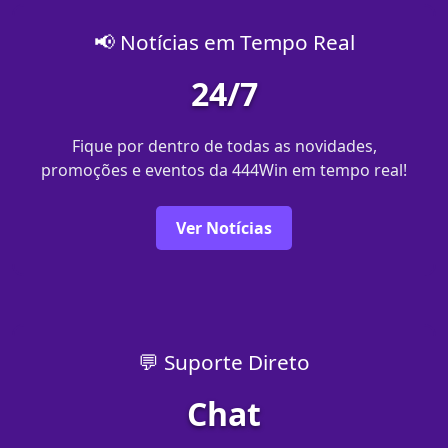
📢 Notícias em Tempo Real
24/7
Fique por dentro de todas as novidades,
promoções e eventos da 444Win em tempo real!
Ver Notícias
💬 Suporte Direto
Chat