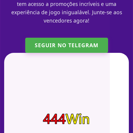
tem acesso a promoções incríveis e uma
experiência de jogo inigualável. Junte-se aos
vencedores agora!
SEGUIR NO TELEGRAM