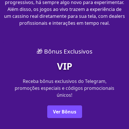
progressivos, há sempre algo novo para experimentar.
Além disso, os jogos ao vivo trazem a experiência de
um cassino real diretamente para sua tela, com dealers
profissionais e interações em tempo real.
🎁 Bônus Exclusivos
VIP
Receba bônus exclusivos do Telegram,
promoções especiais e códigos promocionais
únicos!
Ver Bônus