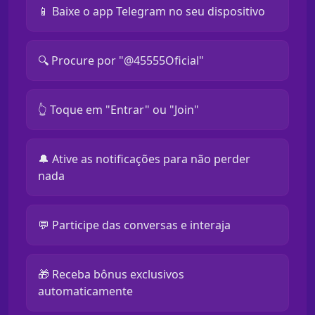
📱 Baixe o app Telegram no seu dispositivo
🔍 Procure por "@45555Oficial"
👆 Toque em "Entrar" ou "Join"
🔔 Ative as notificações para não perder
nada
💬 Participe das conversas e interaja
🎁 Receba bônus exclusivos
automaticamente