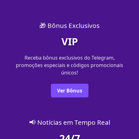
🎁 Bônus Exclusivos
VIP
Receba bônus exclusivos do Telegram,
promoções especiais e códigos promocionais
únicos!
Ver Bônus
📢 Notícias em Tempo Real
24/7