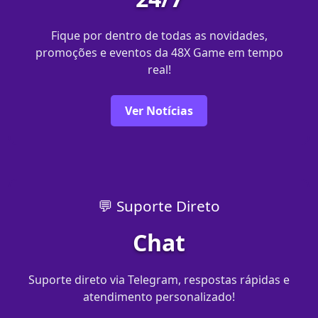
Fique por dentro de todas as novidades,
promoções e eventos da 48X Game em tempo
real!
Ver Notícias
💬 Suporte Direto
Chat
Suporte direto via Telegram, respostas rápidas e
atendimento personalizado!