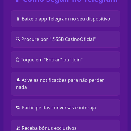
📱 Baixe o app Telegram no seu dispositivo
🔍 Procure por "@55B CasinoOficial"
👆 Toque em "Entrar" ou "Join"
🔔 Ative as notificações para não perder
nada
💬 Participe das conversas e interaja
🎁 Receba bônus exclusivos