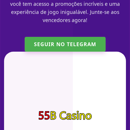
você tem acesso a promoções incríveis e uma
experiência de jogo inigualável. Junte-se aos
vencedores agora!
SEGUIR NO TELEGRAM