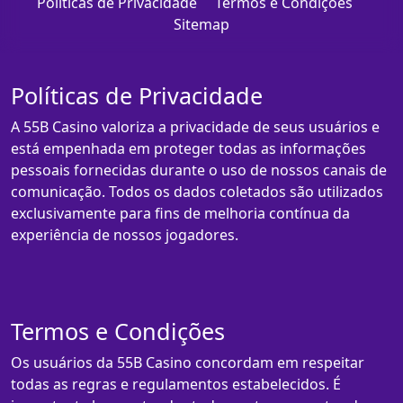
Políticas de Privacidade
Termos e Condições
Sitemap
Políticas de Privacidade
A 55B Casino valoriza a privacidade de seus usuários e
está empenhada em proteger todas as informações
pessoais fornecidas durante o uso de nossos canais de
comunicação. Todos os dados coletados são utilizados
exclusivamente para fins de melhoria contínua da
experiência de nossos jogadores.
Termos e Condições
Os usuários da 55B Casino concordam em respeitar
todas as regras e regulamentos estabelecidos. É