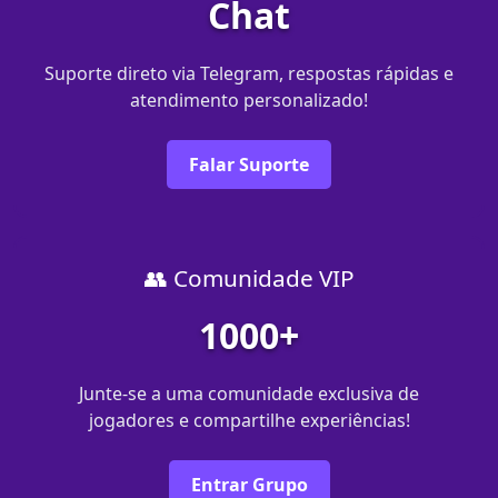
Chat
Suporte direto via Telegram, respostas rápidas e
atendimento personalizado!
Falar Suporte
👥 Comunidade VIP
1000+
Junte-se a uma comunidade exclusiva de
jogadores e compartilhe experiências!
Entrar Grupo