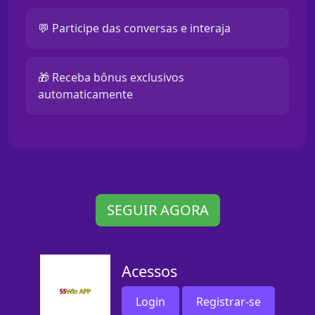
💬 Participe das conversas e interaja
🎁 Receba bônus exclusivos
automaticamente
SEGUIR AGORA
Acessos
Login
Registrar-se