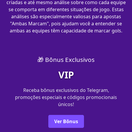
criadas e até mesmo análise sobre como cada equipe
se comporta em diferentes situações de jogo. Estas
análises são especialmente valiosas para apostas
"Ambas Marcam", pois ajudam você a entender se
ambas as equipes têm capacidade de marcar gols.
🎁 Bônus Exclusivos
VIP
Receba bônus exclusivos do Telegram,
promoções especiais e códigos promocionais
únicos!
Ver Bônus