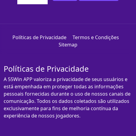
Políticas de Privacidade
Termos e Condições
Sitemap
Políticas de Privacidade
A 55Win APP valoriza a privacidade de seus usuários e
está empenhada em proteger todas as informações
pessoais fornecidas durante o uso de nossos canais de
comunicação. Todos os dados coletados são utilizados
exclusivamente para fins de melhoria contínua da
experiência de nossos jogadores.