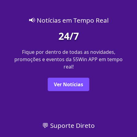
📢 Notícias em Tempo Real
24/7
Fique por dentro de todas as novidades,
promoções e eventos da 55Win APP em tempo
real!
Ver Notícias
💬 Suporte Direto