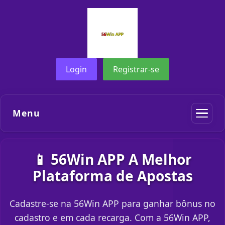
Login
Registrar-se
Menu
📱 56Win APP A Melhor
Plataforma de Apostas
Cadastre-se na 56Win APP para ganhar bônus no
cadastro e em cada recarga. Com a 56Win APP,