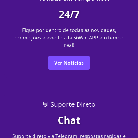
24/7
Fique por dentro de todas as novidades,
promoções e eventos da 56Win APP em tempo
real!
Ver Notícias
💬 Suporte Direto
Chat
Suporte direto via Telegram, respostas rápidas e