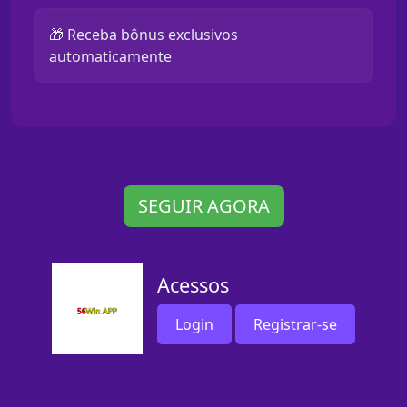
🎁 Receba bônus exclusivos
automaticamente
SEGUIR AGORA
Acessos
Login
Registrar-se