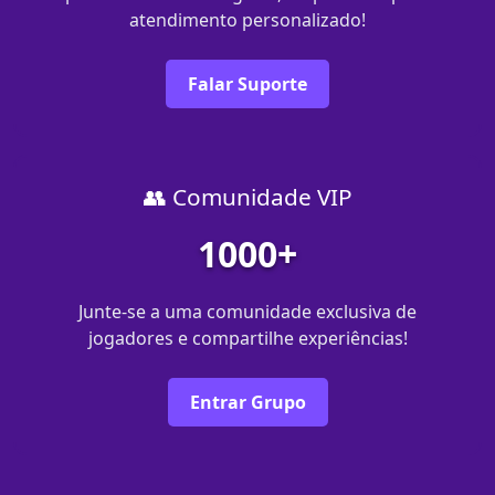
atendimento personalizado!
Falar Suporte
👥 Comunidade VIP
1000+
Junte-se a uma comunidade exclusiva de
jogadores e compartilhe experiências!
Entrar Grupo