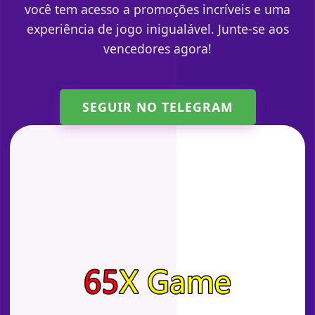
você tem acesso a promoções incríveis e uma
experiência de jogo inigualável. Junte-se aos
vencedores agora!
SEGUIR NO TELEGRAM