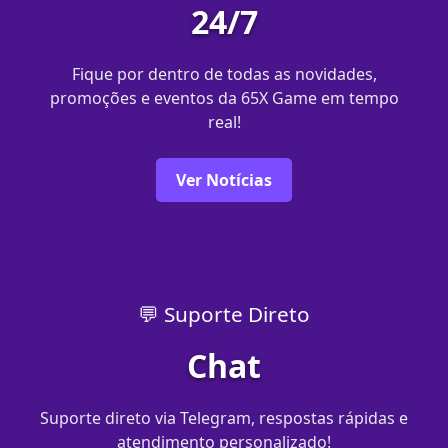
24/7
Fique por dentro de todas as novidades,
promoções e eventos da 65X Game em tempo
real!
Ver Notícias
💬 Suporte Direto
Chat
Suporte direto via Telegram, respostas rápidas e
atendimento personalizado!