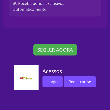
🎁 Receba bônus exclusivos
automaticamente
SEGUIR AGORA
Acessos
Login
Registrar-se