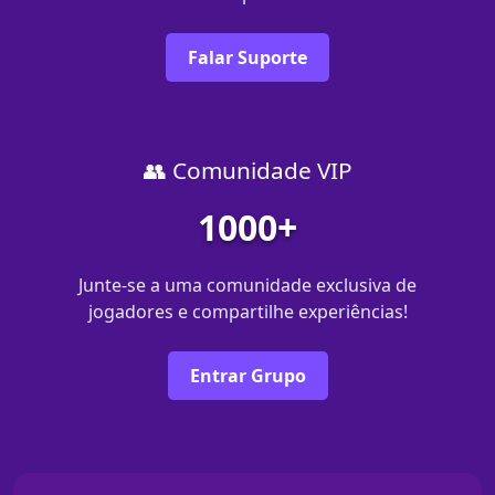
Falar Suporte
👥 Comunidade VIP
1000+
Junte-se a uma comunidade exclusiva de
jogadores e compartilhe experiências!
Entrar Grupo