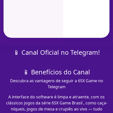
📱 Canal Oficial no Telegram!
📱 Benefícios do Canal
Descubra as vantagens de seguir a 65X Game no
Telegram
A interface do software é limpa e atraente, com os
clássicos jogos da série 65X Game Brasil , como caça-
níqueis, jogos de mesa e crupiês ao vivo — tudo