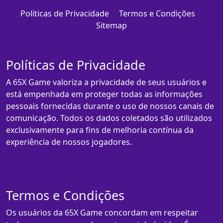
Políticas de Privacidade
Termos e Condições
Sitemap
Políticas de Privacidade
A 65X Game valoriza a privacidade de seus usuários e
está empenhada em proteger todas as informações
pessoais fornecidas durante o uso de nossos canais de
comunicação. Todos os dados coletados são utilizados
exclusivamente para fins de melhoria contínua da
experiência de nossos jogadores.
Termos e Condições
Os usuários da 65X Game concordam em respeitar