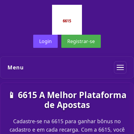
Login
Registrar-se
Menu
📱 6615 A Melhor Plataforma
de Apostas
Cadastre-se na 6615 para ganhar bônus no
cadastro e em cada recarga. Com a 6615, você