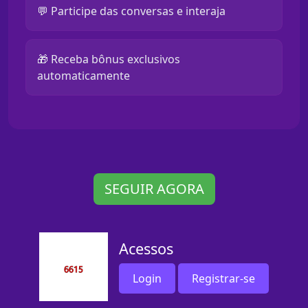
💬 Participe das conversas e interaja
🎁 Receba bônus exclusivos
automaticamente
SEGUIR AGORA
Acessos
Login
Registrar-se