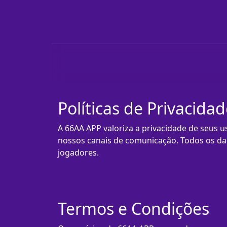
Políticas de Privacida
A 66AA APP valoriza a privacidade de seus 
nossos canais de comunicação. Todos os dad
jogadores.
Termos e Condições