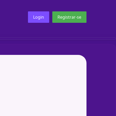
Login
Registrar-se