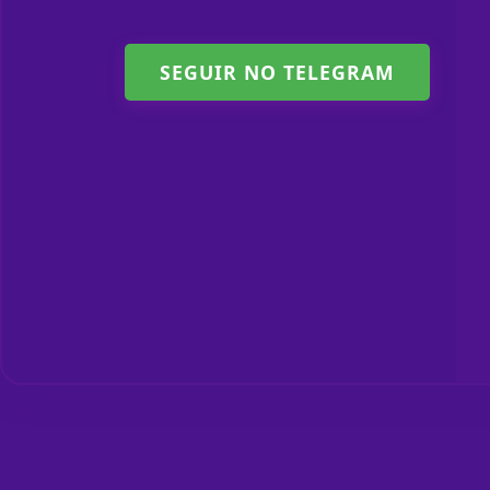
SEGUIR NO TELEGRAM