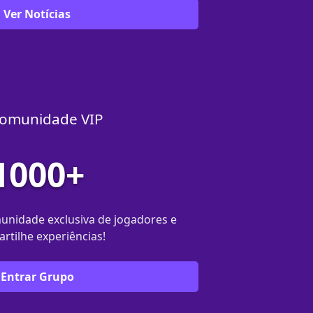
Ver Notícias
Comunidade VIP
1000+
unidade exclusiva de jogadores e
rtilhe experiências!
Entrar Grupo