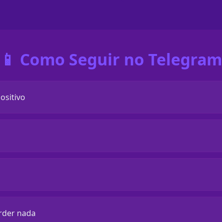
📱 Como Seguir no Telegram
ositivo
erder nada