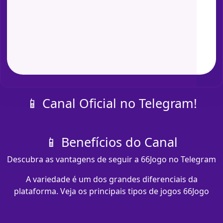
📱 Canal Oficial no Telegram!
📱 Benefícios do Canal
Descubra as vantagens de seguir a 66Jogo no Telegram
A variedade é um dos grandes diferenciais da
plataforma. Veja os principais tipos de jogos 66Jogo