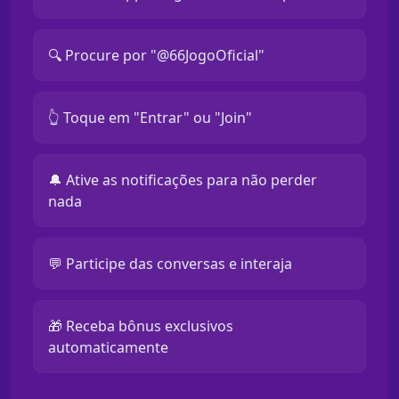
🔍 Procure por "@66JogoOficial"
👆 Toque em "Entrar" ou "Join"
🔔 Ative as notificações para não perder
nada
💬 Participe das conversas e interaja
🎁 Receba bônus exclusivos
automaticamente