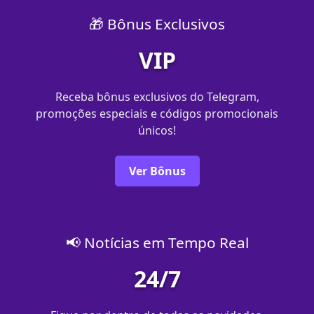
🎁 Bônus Exclusivos
VIP
Receba bônus exclusivos do Telegram,
promoções especiais e códigos promocionais
únicos!
Ver Bônus
📢 Notícias em Tempo Real
24/7