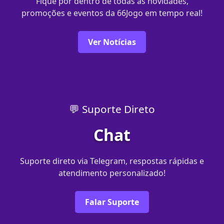
Fique por dentro de todas as novidades,
promoções e eventos da 66Jogo em tempo real!
Ver Notícias
💬 Suporte Direto
Chat
Suporte direto via Telegram, respostas rápidas e
atendimento personalizado!
Falar Suporte