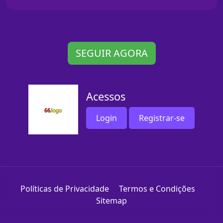
SEGUIR AGORA
Acessos
Login
Registrar-se
Políticas de Privacidade
Termos e Condições
Sitemap