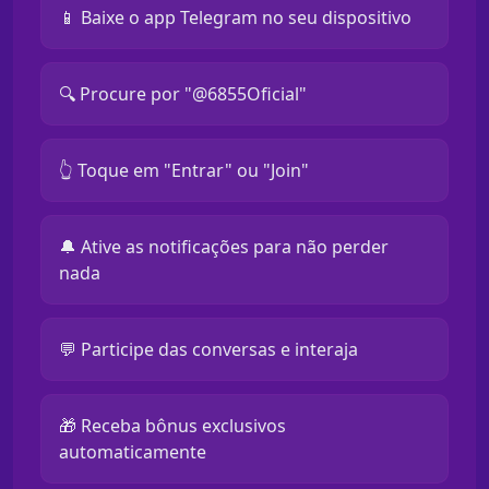
📱 Baixe o app Telegram no seu dispositivo
🔍 Procure por "@6855Oficial"
👆 Toque em "Entrar" ou "Join"
🔔 Ative as notificações para não perder
nada
💬 Participe das conversas e interaja
🎁 Receba bônus exclusivos
automaticamente