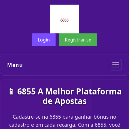
Login
Registrar-se
Menu
📱 6855 A Melhor Plataforma
de Apostas
Cadastre-se na 6855 para ganhar bônus no
cadastro e em cada recarga. Com a 6855, você