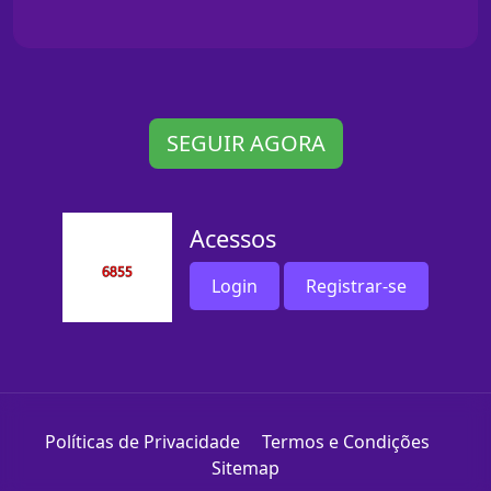
SEGUIR AGORA
Acessos
Login
Registrar-se
Políticas de Privacidade
Termos e Condições
Sitemap