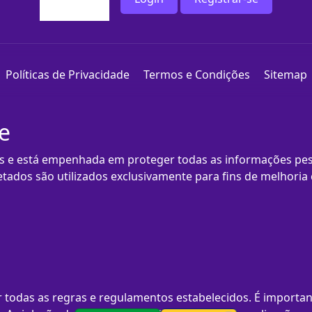
Políticas de Privacidade
Termos e Condições
Sitemap
de
ios e está empenhada em proteger todas as informações pe
tados são utilizados exclusivamente para fins de melhoria
todas as regras e regulamentos estabelecidos. É importan