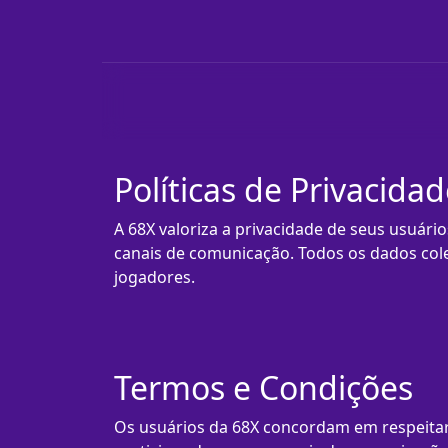
Políticas de Privacida
A 68X valoriza a privacidade de seus usuár
canais de comunicação. Todos os dados cole
jogadores.
Termos e Condições
Os usuários da 68X concordam em respeitar 