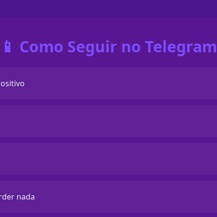
📱 Como Seguir no Telegram
ositivo
erder nada