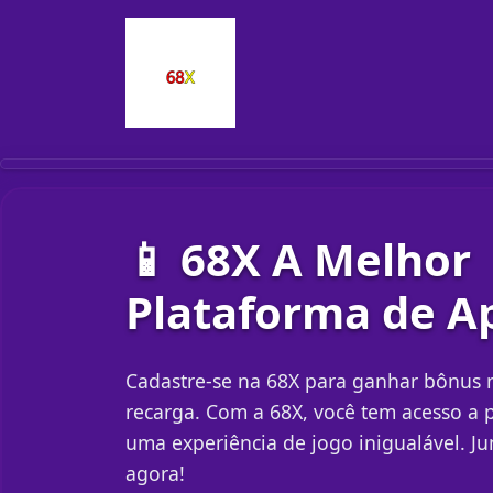
📱 68X A Melhor
Plataforma de A
Cadastre-se na 68X para ganhar bônus 
recarga. Com a 68X, você tem acesso a 
uma experiência de jogo inigualável. J
agora!