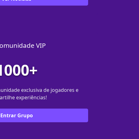
Comunidade VIP
1000+
unidade exclusiva de jogadores e
rtilhe experiências!
Entrar Grupo