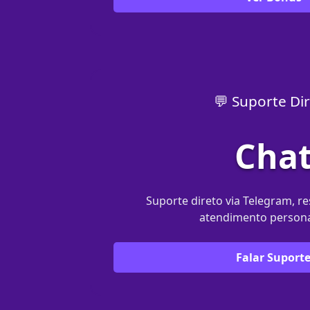
💬 Suporte Di
Cha
Suporte direto via Telegram, r
atendimento persona
Falar Suport