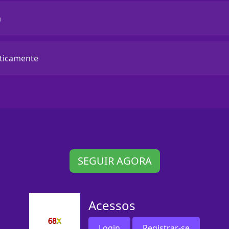
a
aticamente
SEGUIR AGORA
Acessos
Login
Registrar-se