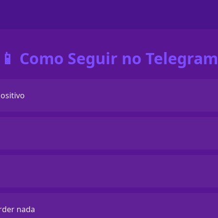
📱 Como Seguir no Telegram
ositivo
erder nada