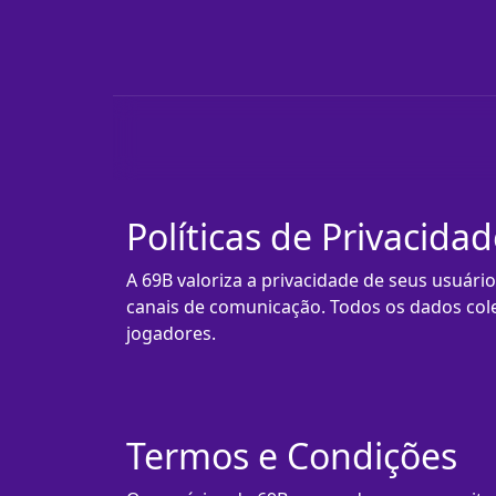
Políticas de Privacida
A 69B valoriza a privacidade de seus usuár
canais de comunicação. Todos os dados cole
jogadores.
Termos e Condições