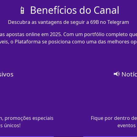
📱 Benefícios do Canal
Descubra as vantagens de seguir a 69B no Telegram
apostas online em 2025. Com um portfólio completo que in
íveis, o Plataforma se posiciona como uma das melhores op
sivos
📢 Notí
m, promoções especiais
Fique por dentro d
s únicos!
eventos