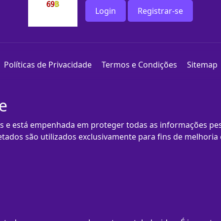
Login
Registrar-se
Políticas de Privacidade
Termos e Condições
Sitemap
de
ios e está empenhada em proteger todas as informações pe
tados são utilizados exclusivamente para fins de melhoria