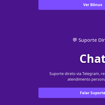
Ver Bônus
💬 Suporte Di
Cha
Suporte direto via Telegram, r
atendimento persona
Falar Suport