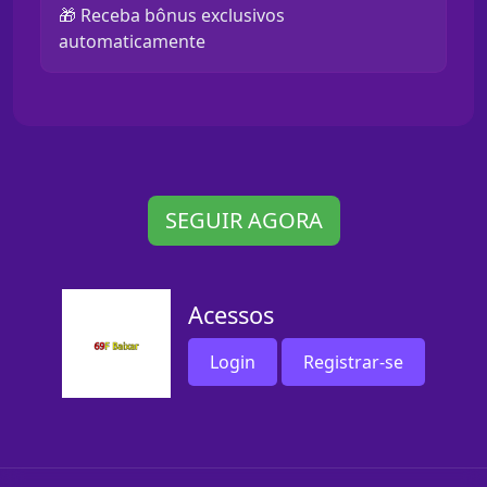
🎁 Receba bônus exclusivos
automaticamente
SEGUIR AGORA
Acessos
Login
Registrar-se