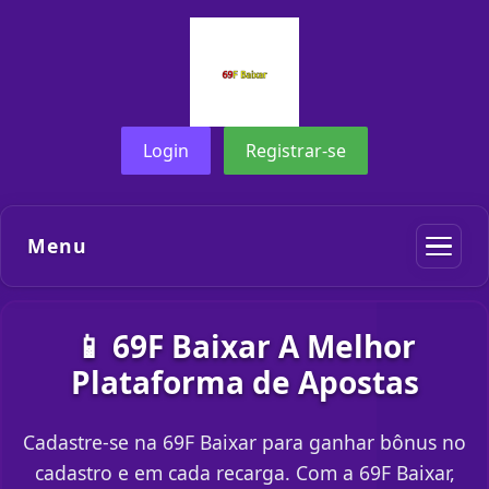
Login
Registrar-se
Menu
📱 69F Baixar A Melhor
Plataforma de Apostas
Cadastre-se na 69F Baixar para ganhar bônus no
cadastro e em cada recarga. Com a 69F Baixar,