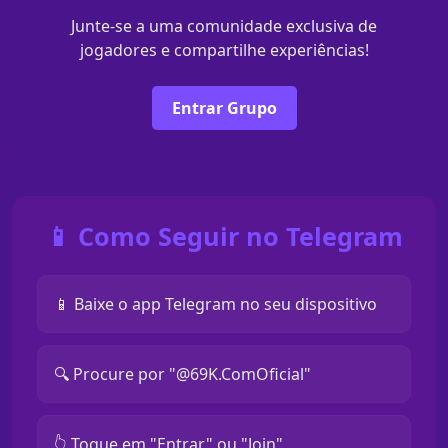
Junte-se a uma comunidade exclusiva de
jogadores e compartilhe experiências!
Entrar Grupo
📱 Como Seguir no Telegram
📱 Baixe o app Telegram no seu dispositivo
🔍 Procure por "@69K.ComOficial"
👆 Toque em "Entrar" ou "Join"