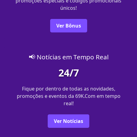
promoções especiais e códigos promocionais
únicos!
Ver Bônus
📢 Notícias em Tempo Real
24/7
Fique por dentro de todas as novidades,
promoções e eventos da 69K.Com em tempo
real!
Ver Notícias