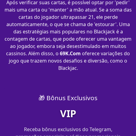
Após verificar suas cartas, é possível optar por 'pedir'
mais uma carta ou 'manter' a mão atual. Se a soma das
cartas do jogador ultrapassar 21, ele perde
automaticamente, o que se chama de 'estourar'. Uma
das estratégias mais populares no Blackjack é a
contagem de cartas, que pode oferecer uma vantagem
ao jogador, embora seja desestimulado em muitos
cassinos. Além disso, o
69K.Com
oferece variações do
jogo que trazem novos desafios e diversão, como o
Blackjac.
🎁 Bônus Exclusivos
VIP
Receba bônus exclusivos do Telegram,