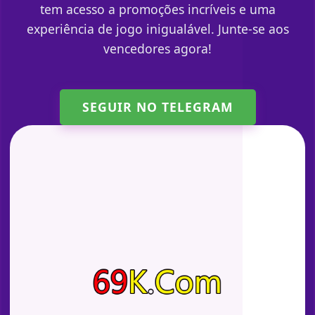
tem acesso a promoções incríveis e uma
experiência de jogo inigualável. Junte-se aos
vencedores agora!
SEGUIR NO TELEGRAM