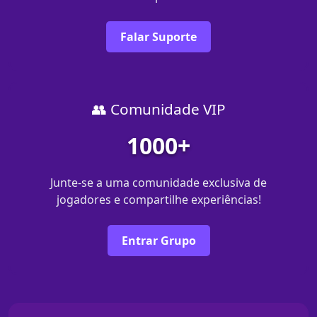
Falar Suporte
👥 Comunidade VIP
1000+
Junte-se a uma comunidade exclusiva de
jogadores e compartilhe experiências!
Entrar Grupo