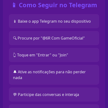
📱 Como Seguir no Telegram
📱 Baixe o app Telegram no seu dispositivo
🔍 Procure por "@6R Com GameOficial"
👆 Toque em "Entrar" ou "Join"
🔔 Ative as notificações para não perder
nada
💬 Participe das conversas e interaja