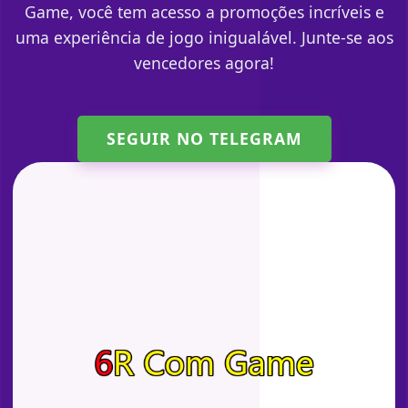
Game, você tem acesso a promoções incríveis e
uma experiência de jogo inigualável. Junte-se aos
vencedores agora!
SEGUIR NO TELEGRAM