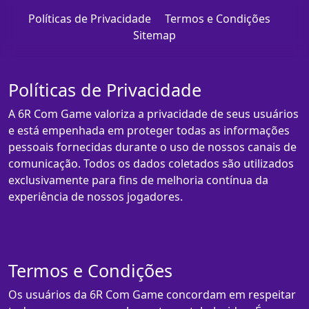
Políticas de Privacidade
Termos e Condições
Sitemap
Políticas de Privacidade
A 6R Com Game valoriza a privacidade de seus usuários
e está empenhada em proteger todas as informações
pessoais fornecidas durante o uso de nossos canais de
comunicação. Todos os dados coletados são utilizados
exclusivamente para fins de melhoria contínua da
experiência de nossos jogadores.
Termos e Condições
Os usuários da 6R Com Game concordam em respeitar