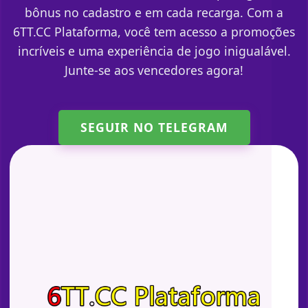
bônus no cadastro e em cada recarga. Com a
6TT.CC Plataforma, você tem acesso a promoções
incríveis e uma experiência de jogo inigualável.
Junte-se aos vencedores agora!
SEGUIR NO TELEGRAM