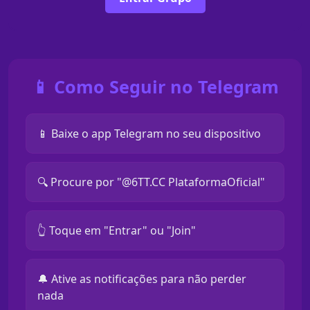
📱 Como Seguir no Telegram
📱 Baixe o app Telegram no seu dispositivo
🔍 Procure por "@6TT.CC PlataformaOficial"
👆 Toque em "Entrar" ou "Join"
🔔 Ative as notificações para não perder
nada