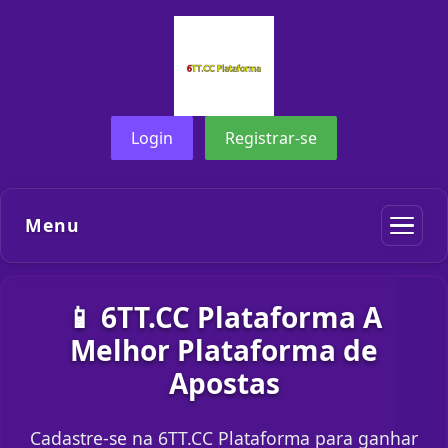
Login
Registrar-se
Menu
📱 6TT.CC Plataforma A
Melhor Plataforma de
Apostas
Cadastre-se na 6TT.CC Plataforma para ganhar