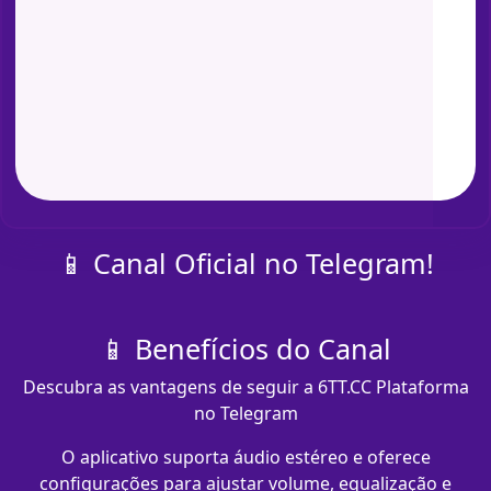
📱 Canal Oficial no Telegram!
📱 Benefícios do Canal
Descubra as vantagens de seguir a 6TT.CC Plataforma
no Telegram
O aplicativo suporta áudio estéreo e oferece
configurações para ajustar volume, equalização e