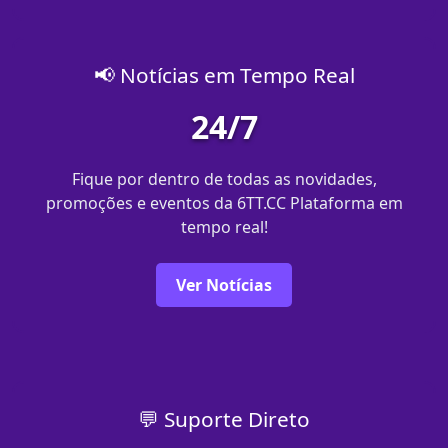
📢 Notícias em Tempo Real
24/7
Fique por dentro de todas as novidades,
promoções e eventos da 6TT.CC Plataforma em
tempo real!
Ver Notícias
💬 Suporte Direto