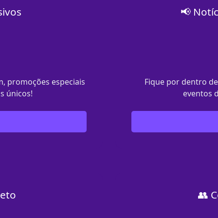
sivos
📢 Notí
m, promoções especiais
Fique por dentro d
s únicos!
eventos 
reto
👥 