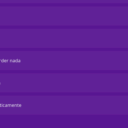
erder nada
a
aticamente