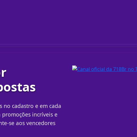
or
postas
s no cadastro e em cada
 promoções incríveis e
unte-se aos vencedores