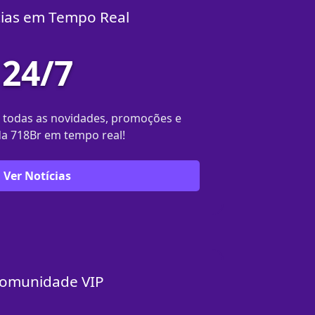
cias em Tempo Real
24/7
e todas as novidades, promoções e
da 718Br em tempo real!
Ver Notícias
Comunidade VIP