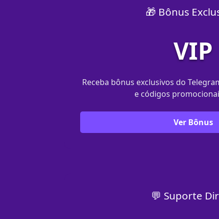
🎁 Bônus Exclu
VIP
Receba bônus exclusivos do Telegra
e códigos promocionai
Ver Bônus
💬 Suporte Di