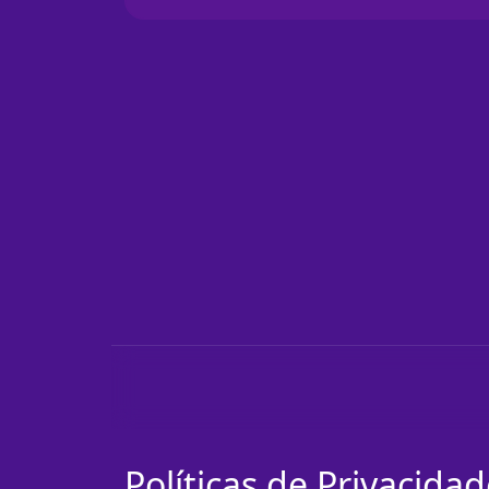
Políticas de Privacida