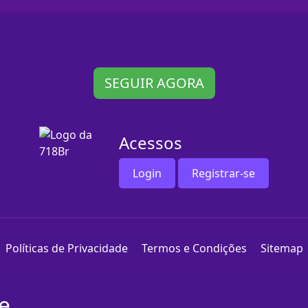
SEGUIR AGORA
Acessos
Login
Registrar-se
Políticas de Privacidade
Termos e Condições
Sitemap
de