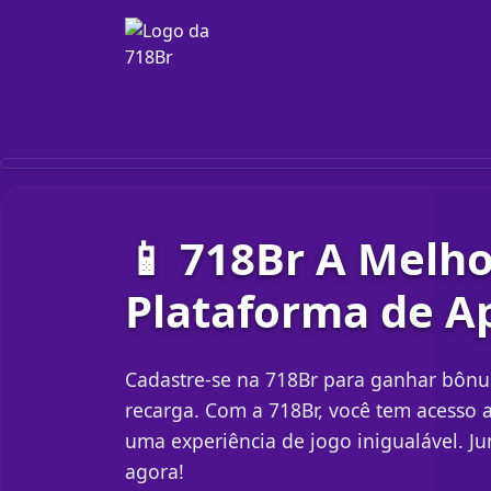
📱 718Br A Melh
Plataforma de A
Cadastre-se na 718Br para ganhar bônu
recarga. Com a 718Br, você tem acesso a
uma experiência de jogo inigualável. J
agora!