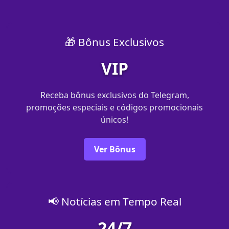
🎁 Bônus Exclusivos
VIP
Receba bônus exclusivos do Telegram,
promoções especiais e códigos promocionais
únicos!
Ver Bônus
📢 Notícias em Tempo Real
24/7