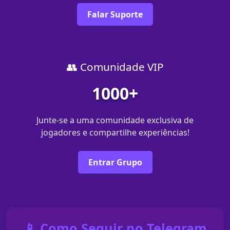
Falar Suporte
👥 Comunidade VIP
1000+
Junte-se a uma comunidade exclusiva de
jogadores e compartilhe experiências!
Entrar Grupo
📱 Como Seguir no Telegram