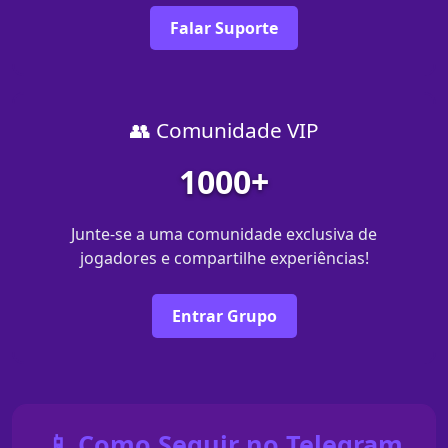
Falar Suporte
👥 Comunidade VIP
1000+
Junte-se a uma comunidade exclusiva de
jogadores e compartilhe experiências!
Entrar Grupo
📱 Como Seguir no Telegram