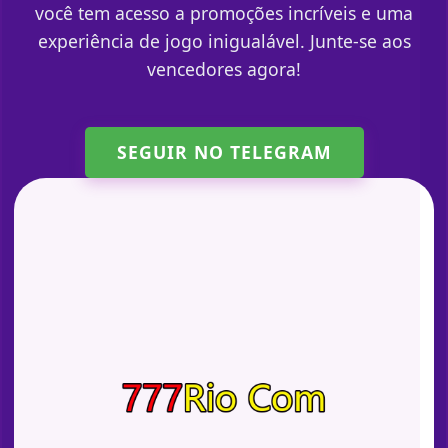
você tem acesso a promoções incríveis e uma
experiência de jogo inigualável. Junte-se aos
vencedores agora!
SEGUIR NO TELEGRAM