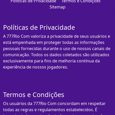
Políticas de Privacidade
Termos e Condições
Sitemap
Políticas de Privacidade
A 777Rio Com valoriza a privacidade de seus usuários e
está empenhada em proteger todas as informações
pessoais fornecidas durante o uso de nossos canais de
comunicação. Todos os dados coletados são utilizados
exclusivamente para fins de melhoria contínua da
experiência de nossos jogadores.
Termos e Condições
Os usuários da 777Rio Com concordam em respeitar
todas as regras e regulamentos estabelecidos. É