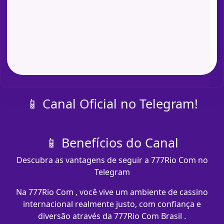
📱 Canal Oficial no Telegram!
📱 Benefícios do Canal
Descubra as vantagens de seguir a 777Rio Com no
Telegram
Na 777Rio Com , você vive um ambiente de cassino
internacional realmente justo, com confiança e
diversão através da 777Rio Com Brasil .