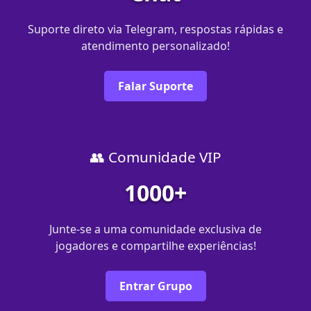
Suporte direto via Telegram, respostas rápidas e
atendimento personalizado!
Falar Suporte
👥 Comunidade VIP
1000+
Junte-se a uma comunidade exclusiva de
jogadores e compartilhe experiências!
Entrar Grupo