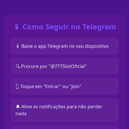
📱 Como Seguir no Telegram
📱 Baixe o app Telegram no seu dispositivo
🔍 Procure por "@777SlotOficial"
👆 Toque em "Entrar" ou "Join"
🔔 Ative as notificações para não perder
nada