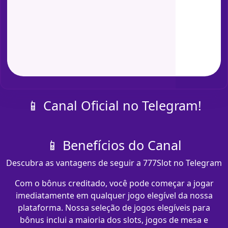
📱 Canal Oficial no Telegram!
📱 Benefícios do Canal
Descubra as vantagens de seguir a 777Slot no Telegram
Com o bônus creditado, você pode começar a jogar
imediatamente em qualquer jogo elegível da nossa
plataforma. Nossa seleção de jogos elegíveis para
bônus inclui a maioria dos slots, jogos de mesa e