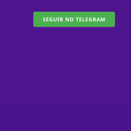
SEGUIR NO TELEGRAM