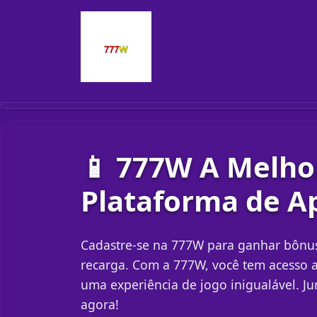
📱 777W A Melho
Plataforma de A
Cadastre-se na 777W para ganhar bônus
recarga. Com a 777W, você tem acesso a
uma experiência de jogo inigualável. J
agora!