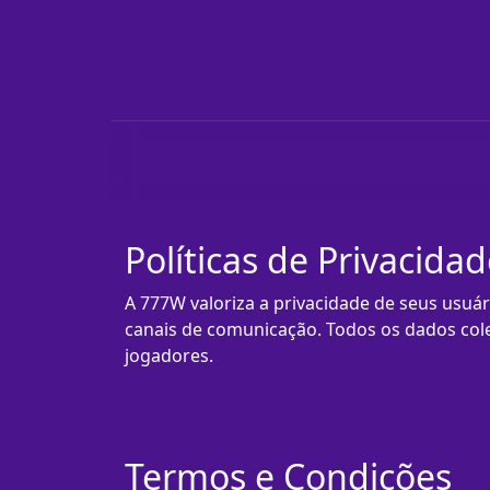
Políticas de Privacida
A 777W valoriza a privacidade de seus usu
canais de comunicação. Todos os dados cole
jogadores.
Termos e Condições