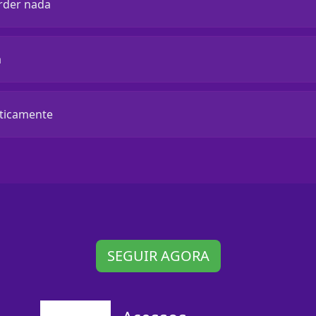
erder nada
a
aticamente
SEGUIR AGORA