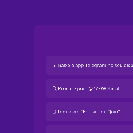
📱 Baixe o app Telegram no seu disp
🔍 Procure por "@777WOficial"
👆 Toque em "Entrar" ou "Join"