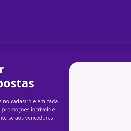
r
postas
 no cadastro e em cada
 promoções incríveis e
unte-se aos vencedores