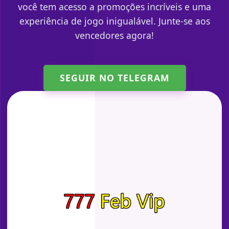
você tem acesso a promoções incríveis e uma
experiência de jogo inigualável. Junte-se aos
vencedores agora!
SEGUIR NO TELEGRAM