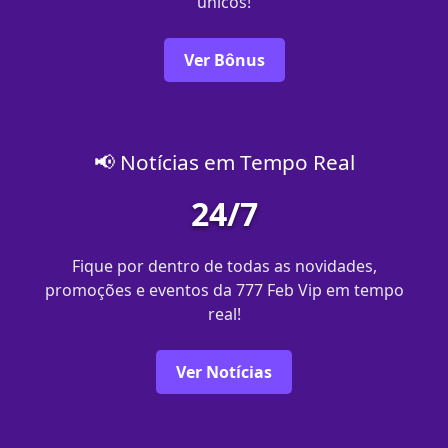
únicos!
Ver Bônus
📢 Notícias em Tempo Real
24/7
Fique por dentro de todas as novidades,
promoções e eventos da 777 Feb Vip em tempo
real!
Ver Notícias