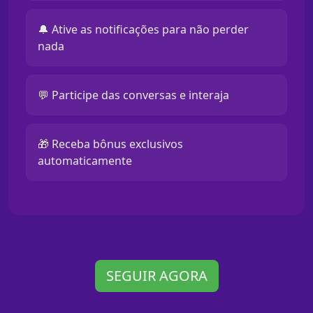
🔔 Ative as notificações para não perder
nada
💬 Participe das conversas e interaja
🎁 Receba bônus exclusivos
automaticamente
SEGUIR AGORA