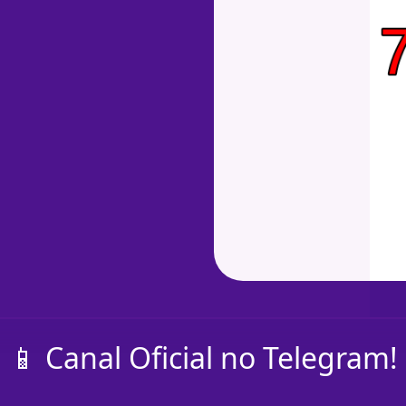
📱 Canal Oficial no Telegram!