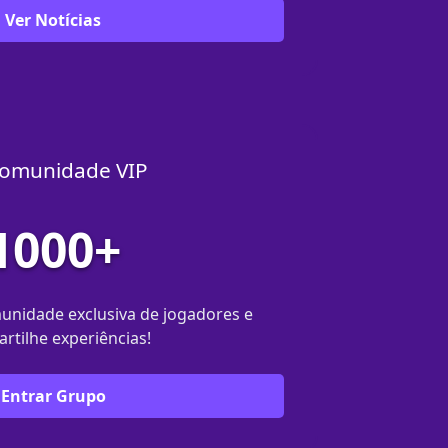
Ver Notícias
Comunidade VIP
1000+
unidade exclusiva de jogadores e
rtilhe experiências!
Entrar Grupo