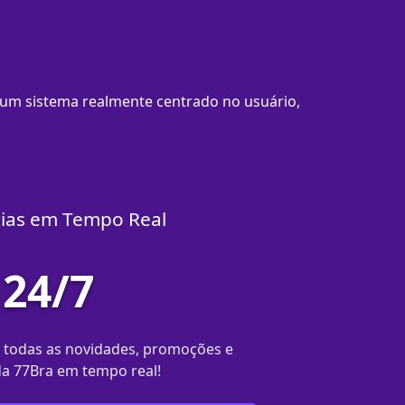
u um sistema realmente centrado no usuário,
cias em Tempo Real
24/7
e todas as novidades, promoções e
da 77Bra em tempo real!