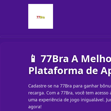
📱 77Bra A Melh
Plataforma de A
Cadastre-se na 77Bra para ganhar bônu
recarga. Com a 77Bra, você tem acesso 
uma experiência de jogo inigualável. J
agora!