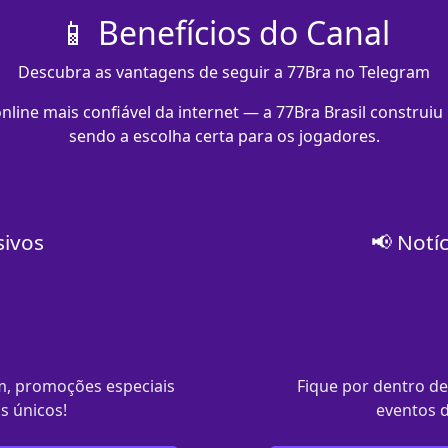
📱 Benefícios do Canal
Descubra as vantagens de seguir a 77Bra no Telegram
nline mais confiável da internet — a 77Bra Brasil construi
sendo a escolha certa para os jogadores.
sivos
📢 Notí
m, promoções especiais
Fique por dentro d
s únicos!
eventos 