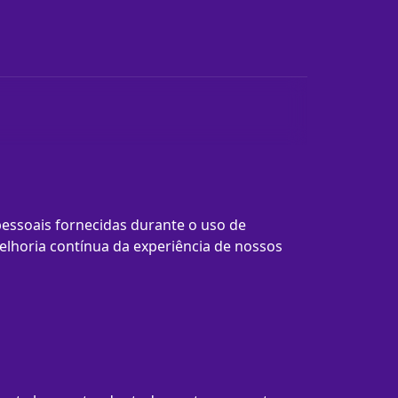
pessoais fornecidas durante o uso de
elhoria contínua da experiência de nossos