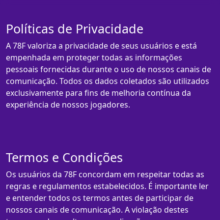
Políticas de Privacidade
A 78F valoriza a privacidade de seus usuários e está
empenhada em proteger todas as informações
pessoais fornecidas durante o uso de nossos canais de
comunicação. Todos os dados coletados são utilizados
exclusivamente para fins de melhoria contínua da
experiência de nossos jogadores.
Termos e Condições
Os usuários da 78F concordam em respeitar todas as
regras e regulamentos estabelecidos. É importante ler
e entender todos os termos antes de participar de
nossos canais de comunicação. A violação destes