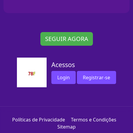
SEGUIR AGORA
Acessos
Login
Registrar-se
Políticas de Privacidade
Termos e Condições
Sitemap