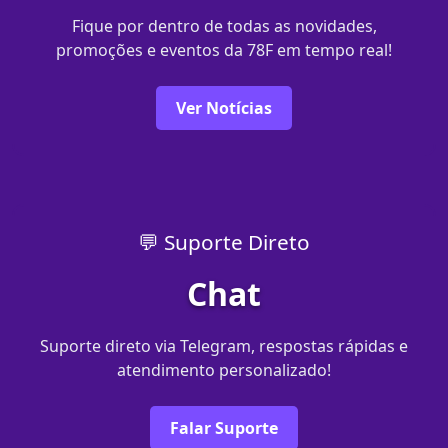
Fique por dentro de todas as novidades,
promoções e eventos da 78F em tempo real!
Ver Notícias
💬 Suporte Direto
Chat
Suporte direto via Telegram, respostas rápidas e
atendimento personalizado!
Falar Suporte