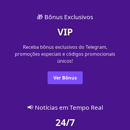
🎁 Bônus Exclusivos
VIP
Receba bônus exclusivos do Telegram,
promoções especiais e códigos promocionais
únicos!
Ver Bônus
📢 Notícias em Tempo Real
24/7