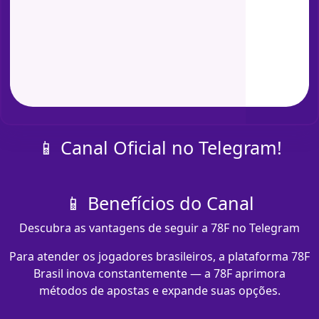
📱 Canal Oficial no Telegram!
📱 Benefícios do Canal
Descubra as vantagens de seguir a 78F no Telegram
Para atender os jogadores brasileiros, a plataforma 78F
Brasil inova constantemente — a 78F aprimora
métodos de apostas e expande suas opções.