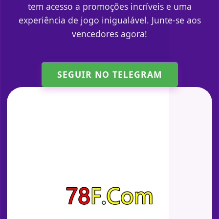
tem acesso a promoções incríveis e uma
experiência de jogo inigualável. Junte-se aos
vencedores agora!
SEGUIR NO TELEGRAM