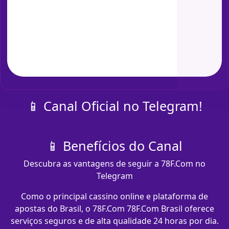
📱 Canal Oficial no Telegram!
📱 Benefícios do Canal
Descubra as vantagens de seguir a 78F.Com no
Telegram
Como o principal cassino online e plataforma de
apostas do Brasil, o 78F.Com 78F.Com Brasil oferece
serviços seguros e de alta qualidade 24 horas por dia.