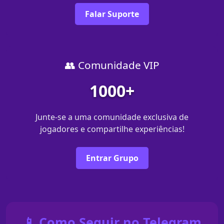
Falar Suporte
👥 Comunidade VIP
1000+
Junte-se a uma comunidade exclusiva de
jogadores e compartilhe experiências!
Entrar Grupo
📱 Como Seguir no Telegram