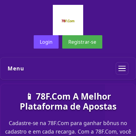
Login
Registrar-se
Menu
📱 78F.Com A Melhor
Plataforma de Apostas
Cadastre-se na 78F.Com para ganhar bônus no
cadastro e em cada recarga. Com a 78F.Com, você