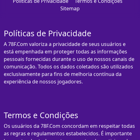
Políticas de Privacidade
Termos e Condições
Sitemap
Políticas de Privacidade
A 78F.Com valoriza a privacidade de seus usuários e
está empenhada em proteger todas as informações
pessoais fornecidas durante o uso de nossos canais de
comunicação. Todos os dados coletados são utilizados
exclusivamente para fins de melhoria contínua da
experiência de nossos jogadores.
Termos e Condições
Os usuários da 78F.Com concordam em respeitar todas
as regras e regulamentos estabelecidos. É importante