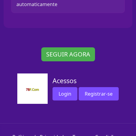
automaticamente
SEGUIR AGORA
Acessos
Login
Registrar-se