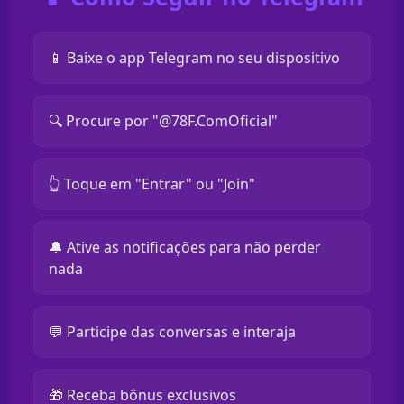
📱 Baixe o app Telegram no seu dispositivo
🔍 Procure por "@78F.ComOficial"
👆 Toque em "Entrar" ou "Join"
🔔 Ative as notificações para não perder
nada
💬 Participe das conversas e interaja
🎁 Receba bônus exclusivos