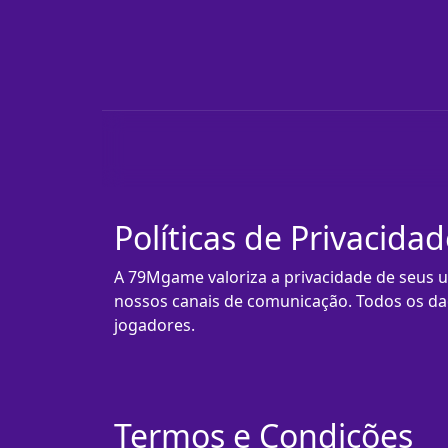
Políticas de Privacida
A 79Mgame valoriza a privacidade de seus 
nossos canais de comunicação. Todos os dad
jogadores.
Termos e Condições