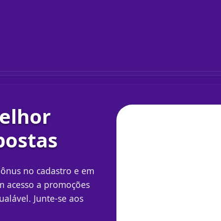
elhor
postas
ônus no cadastro e em
m acesso a promoções
ualável. Junte-se aos