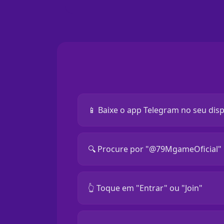
📱 Baixe o app Telegram no seu disp
🔍 Procure por "@79MgameOficial"
👆 Toque em "Entrar" ou "Join"