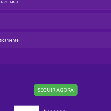
erder nada
a
aticamente
SEGUIR AGORA