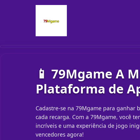
📱 79Mgame A M
Plataforma de A
Cadastre-se na 79Mgame para ganhar b
cada recarga. Com a 79Mgame, você te
incríveis e uma experiência de jogo inig
vencedores agora!