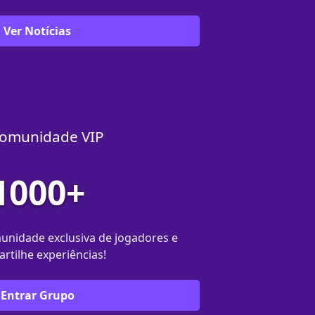
Ver Notícias
Comunidade VIP
1000+
unidade exclusiva de jogadores e
rtilhe experiências!
Entrar Grupo