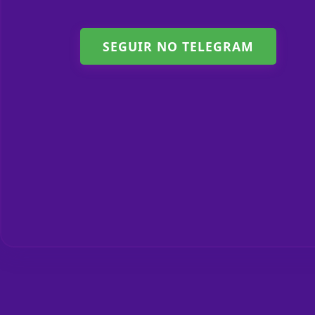
SEGUIR NO TELEGRAM