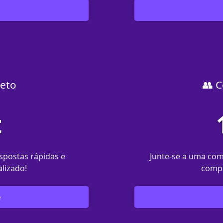
reto
👥 
t
espostas rápidas e
Junte-se a uma com
lizado!
compa
e