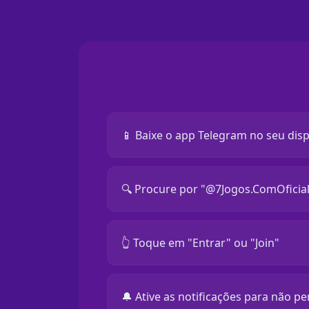
📱 Baixe o app Telegram no seu disp
🔍 Procure por "@7Jogos.ComOficial
👆 Toque em "Entrar" ou "Join"
🔔 Ative as notificações para não p