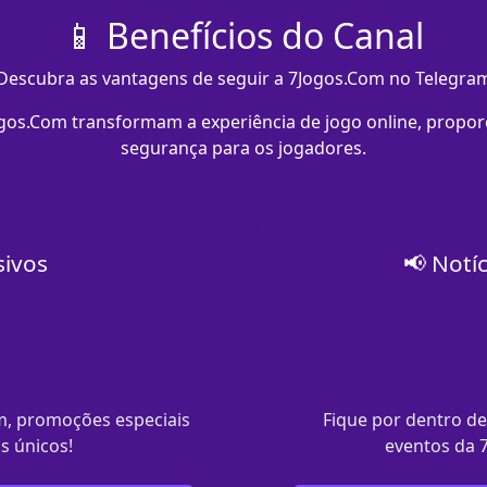
📱 Benefícios do Canal
Descubra as vantagens de seguir a 7Jogos.Com no Telegra
os.Com transformam a experiência de jogo online, proporc
segurança para os jogadores.
sivos
📢 Notí
m, promoções especiais
Fique por dentro d
s únicos!
eventos da 