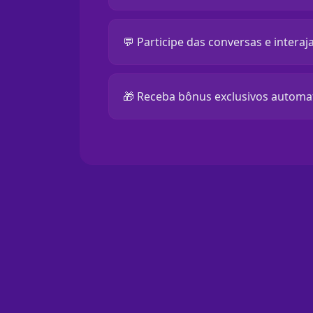
💬 Participe das conversas e interaj
🎁 Receba bônus exclusivos autom