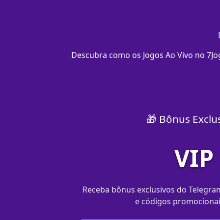
Descubra como os Jogos Ao Vivo no 7Jog
🎁 Bônus Exclu
VIP
Receba bônus exclusivos do Telegra
e códigos promocionai