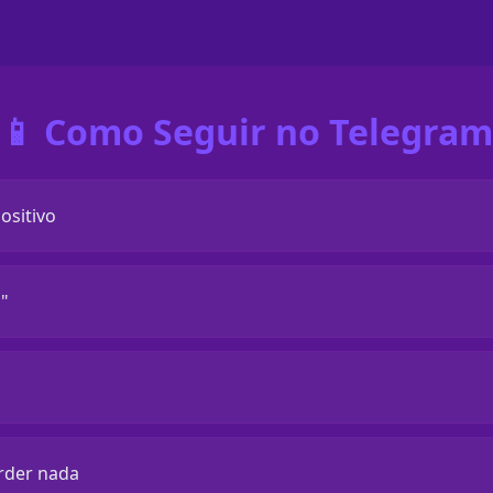
📱 Como Seguir no Telegram
ositivo
"
erder nada