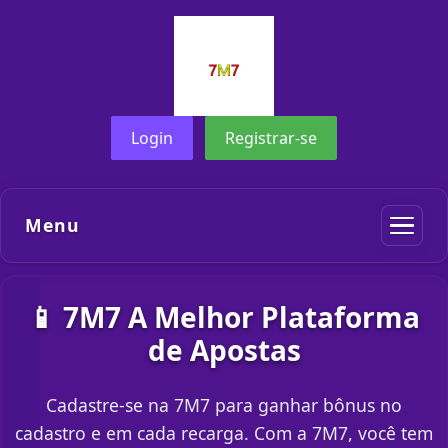
Login
Registrar-se
Menu
📱 7M7 A Melhor Plataforma
de Apostas
Cadastre-se na 7M7 para ganhar bônus no
cadastro e em cada recarga. Com a 7M7, você tem