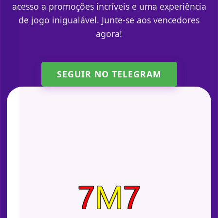
acesso a promoções incríveis e uma experiência
de jogo inigualável. Junte-se aos vencedores
agora!
SEGUIR NO TELEGRAM