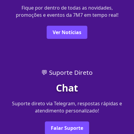
Fique por dentro de todas as novidades,
promoções e eventos da 7M7 em tempo real!
Ver Notícias
💬 Suporte Direto
Chat
Suporte direto via Telegram, respostas rápidas e
atendimento personalizado!
Falar Suporte