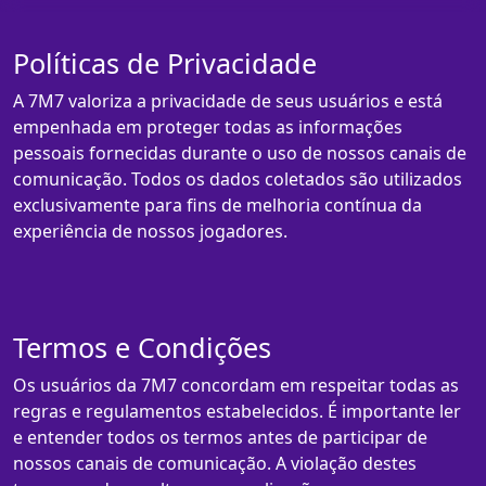
Políticas de Privacidade
A 7M7 valoriza a privacidade de seus usuários e está
empenhada em proteger todas as informações
pessoais fornecidas durante o uso de nossos canais de
comunicação. Todos os dados coletados são utilizados
exclusivamente para fins de melhoria contínua da
experiência de nossos jogadores.
Termos e Condições
Os usuários da 7M7 concordam em respeitar todas as
regras e regulamentos estabelecidos. É importante ler
e entender todos os termos antes de participar de
nossos canais de comunicação. A violação destes