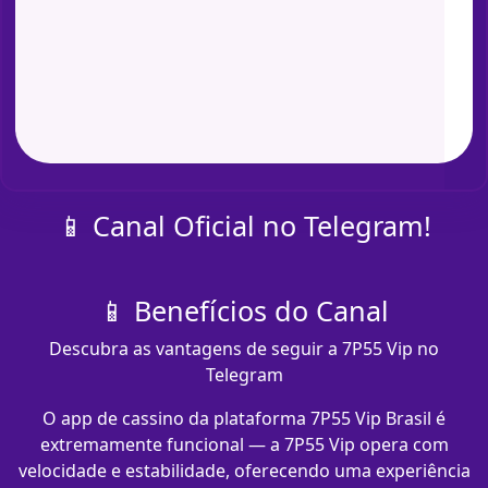
📱 Canal Oficial no Telegram!
📱 Benefícios do Canal
Descubra as vantagens de seguir a 7P55 Vip no
Telegram
O app de cassino da plataforma 7P55 Vip Brasil é
extremamente funcional — a 7P55 Vip opera com
velocidade e estabilidade, oferecendo uma experiência