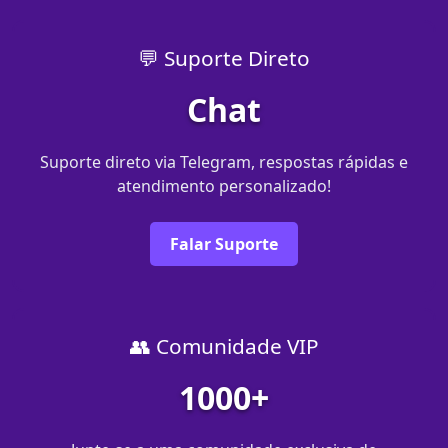
💬 Suporte Direto
Chat
Suporte direto via Telegram, respostas rápidas e
atendimento personalizado!
Falar Suporte
👥 Comunidade VIP
1000+