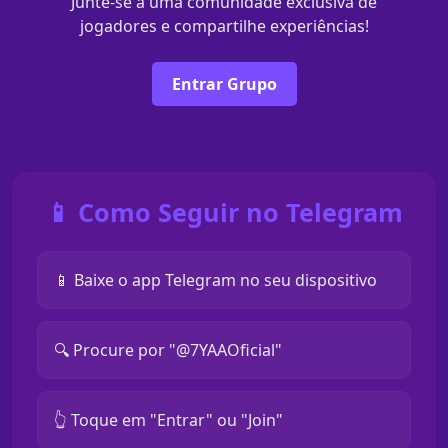
Junte-se a uma comunidade exclusiva de
jogadores e compartilhe experiências!
Entrar Grupo
📱 Como Seguir no Telegram
📱 Baixe o app Telegram no seu dispositivo
🔍 Procure por "@7YAAOficial"
👆 Toque em "Entrar" ou "Join"