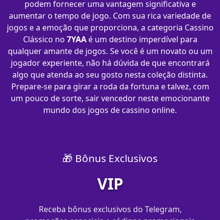
podem fornecer uma vantagem significativa e
aumentar o tempo de jogo. Com sua rica variedade de
jogos e a emoção que proporciona, a categoria Cassino
Clássico no
7YAA
é um destino imperdível para
qualquer amante de jogos. Se você é um novato ou um
jogador experiente, não há dúvida de que encontrará
algo que atenda ao seu gosto nesta coleção distinta.
Prepare-se para girar a roda da fortuna e talvez, com
um pouco de sorte, sair vencedor neste emocionante
mundo dos jogos de cassino online.
🎁 Bônus Exclusivos
VIP
Receba bônus exclusivos do Telegram,