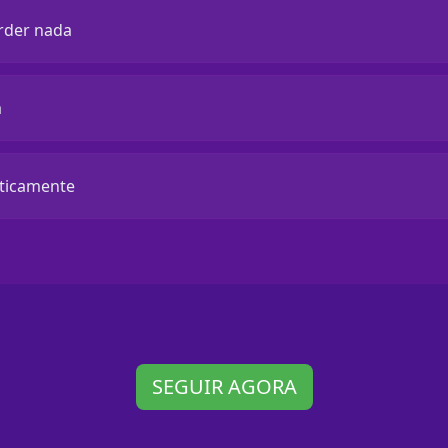
erder nada
a
aticamente
SEGUIR AGORA