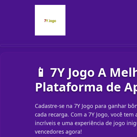
📱 7Y Jogo A Mel
Plataforma de A
Cadastre-se na 7Y Jogo para ganhar bô
cada recarga. Com a 7Y Jogo, você tem
incríveis e uma experiência de jogo inig
vencedores agora!