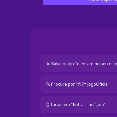
📱 Baixe o app Telegram no seu disp
🔍 Procure por "@7Y JogoOficial"
👆 Toque em "Entrar" ou "Join"