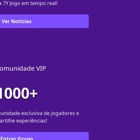
a 7Y Jogo em tempo real!
Ver Notícias
Comunidade VIP
1000+
unidade exclusiva de jogadores e
rtilhe experiências!
Entrar Grupo