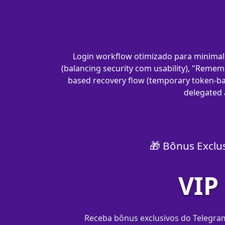
Login workflow otimizado para minimal
(balancing security com usability), "Remem
based recovery flow (temporary token-base
delegated 
🎁 Bônus Exclu
VIP
Receba bônus exclusivos do Telegra