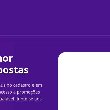
hor
postas
nus no cadastro e em
 acesso a promoções
ualável. Junte-se aos