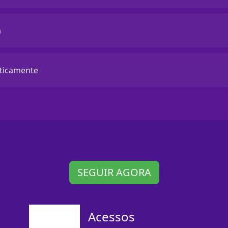
a
aticamente
SEGUIR AGORA
Acessos