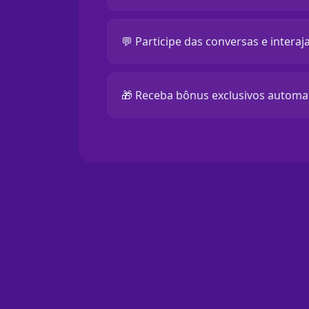
💬 Participe das conversas e interaj
🎁 Receba bônus exclusivos autom