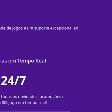
ade de jogos e um suporte excepcional ao
cias em Tempo Real
24/7
e todas as novidades, promoções e
a 800Jogo em tempo real!