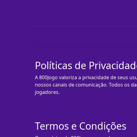
Políticas de Privacida
A 800Jogo valoriza a privacidade de seus u
nossos canais de comunicação. Todos os dad
jogadores.
Termos e Condições