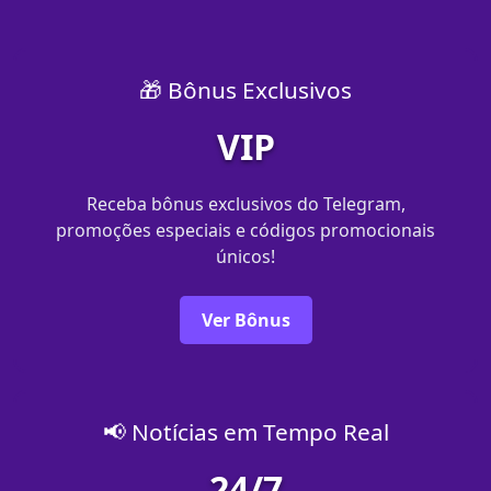
🎁 Bônus Exclusivos
VIP
Receba bônus exclusivos do Telegram,
promoções especiais e códigos promocionais
únicos!
Ver Bônus
📢 Notícias em Tempo Real
24/7