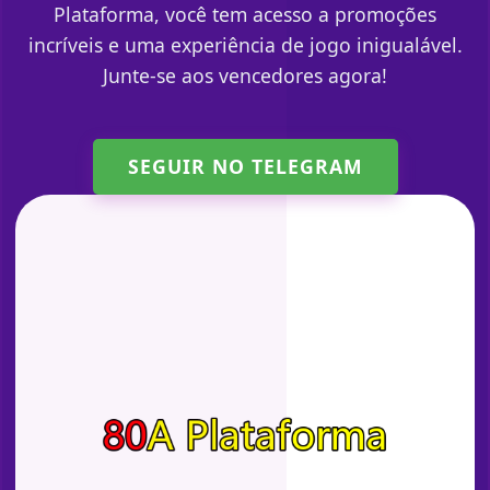
Plataforma, você tem acesso a promoções
incríveis e uma experiência de jogo inigualável.
Junte-se aos vencedores agora!
SEGUIR NO TELEGRAM