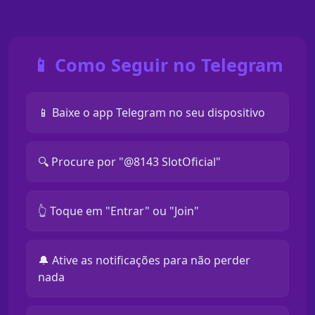
📱 Como Seguir no Telegram
📱 Baixe o app Telegram no seu dispositivo
🔍 Procure por "@8143 SlotOficial"
👆 Toque em "Entrar" ou "Join"
🔔 Ative as notificações para não perder
nada