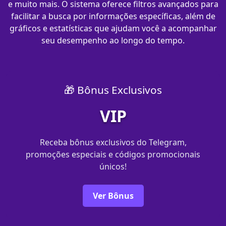
e muito mais. O sistema oferece filtros avançados para
facilitar a busca por informações específicas, além de
gráficos e estatísticas que ajudam você a acompanhar
seu desempenho ao longo do tempo.
🎁 Bônus Exclusivos
VIP
Receba bônus exclusivos do Telegram,
promoções especiais e códigos promocionais
únicos!
Ver Bônus