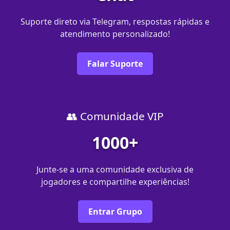
Suporte direto via Telegram, respostas rápidas e
atendimento personalizado!
Falar Suporte
👥 Comunidade VIP
1000+
Junte-se a uma comunidade exclusiva de
jogadores e compartilhe experiências!
Entrar Grupo