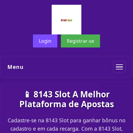
Login
Registrar-se
Menu
📱 8143 Slot A Melhor
Plataforma de Apostas
Cadastre-se na 8143 Slot para ganhar bônus no
cadastro e em cada recarga. Com a 8143 Slot,