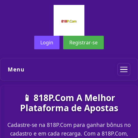
Login
Registrar-se
Menu
📱 818P.Com A Melhor
Plataforma de Apostas
Cadastre-se na 818P.Com para ganhar bônus no
cadastro e em cada recarga. Com a 818P.Com,