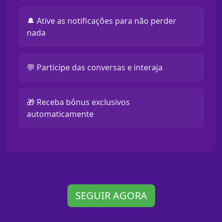
🔔 Ative as notificações para não perder
nada
💬 Participe das conversas e interaja
🎁 Receba bônus exclusivos
automaticamente
SEGUIR AGORA