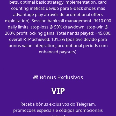
bets, optimal basic strategy implementation, card
counting ineficaz devido para 8-deck shoes mas
advantage play através de promotional offers
exploitation). Session bankroll management: R$10.000
daily limits, stop-loss @ 50% drawdown, stop-win @
200% profit locking gains. Total hands played: ~45.000,
overall RTP achieved: 101.2% (positive devido para
bonus value integration, promotional periods com
enhanced payouts).
🎁 Bônus Exclusivos
VIP
Receba bônus exclusivos do Telegram,
promoções especiais e códigos promocionais