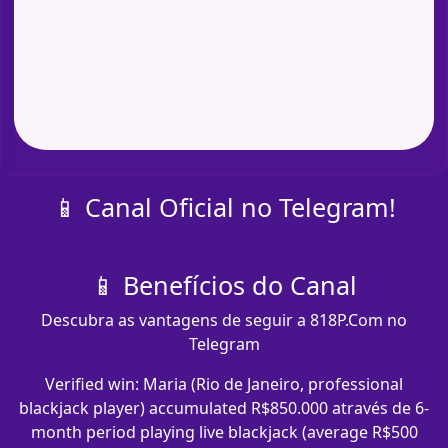
📱 Canal Oficial no Telegram!
📱 Benefícios do Canal
Descubra as vantagens de seguir a 818P.Com no
Telegram
Verified win: Maria (Rio de Janeiro, professional
blackjack player) accumulated R$850.000 através de 6-
month period playing live blackjack (average R$500