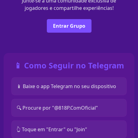
Junte-se a uma comunidade exclusiva de
jogadores e compartilhe experiências!
Entrar Grupo
📱 Como Seguir no Telegram
📱 Baixe o app Telegram no seu dispositivo
🔍 Procure por "@818P.ComOficial"
👆 Toque em "Entrar" ou "Join"