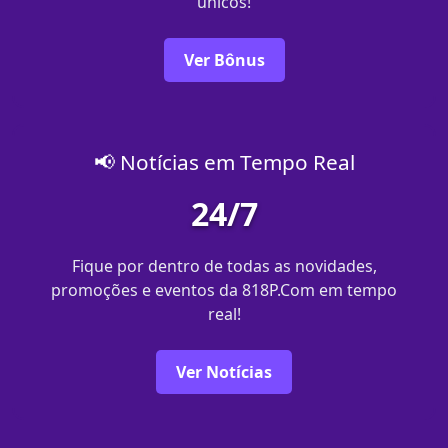
únicos!
Ver Bônus
📢 Notícias em Tempo Real
24/7
Fique por dentro de todas as novidades,
promoções e eventos da 818P.Com em tempo
real!
Ver Notícias