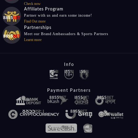
Check now
Affiliates Program
Partner with us and earn some income!
Find Out more
Partnerships
Meet our Brand Ambassadors & Sports Partners
Learnt more
Info
Payment Partners