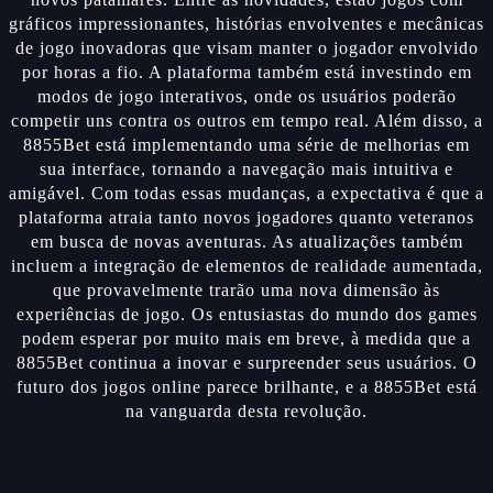
gráficos impressionantes, histórias envolventes e mecânicas
de jogo inovadoras que visam manter o jogador envolvido
por horas a fio. A plataforma também está investindo em
modos de jogo interativos, onde os usuários poderão
competir uns contra os outros em tempo real. Além disso, a
8855Bet está implementando uma série de melhorias em
sua interface, tornando a navegação mais intuitiva e
amigável. Com todas essas mudanças, a expectativa é que a
plataforma atraia tanto novos jogadores quanto veteranos
em busca de novas aventuras. As atualizações também
incluem a integração de elementos de realidade aumentada,
que provavelmente trarão uma nova dimensão às
experiências de jogo. Os entusiastas do mundo dos games
podem esperar por muito mais em breve, à medida que a
8855Bet continua a inovar e surpreender seus usuários. O
futuro dos jogos online parece brilhante, e a 8855Bet está
na vanguarda desta revolução.