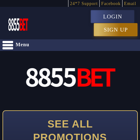
24*7 Support
Facebook
Email
LOGIN
SIGN UP
Menu
SEE ALL
PROMOTIONS