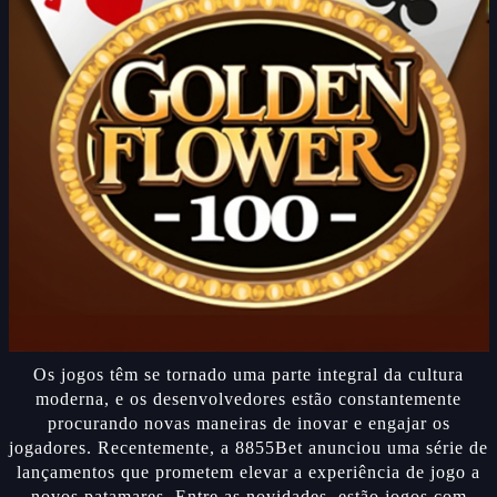
Os jogos têm se tornado uma parte integral da cultura
moderna, e os desenvolvedores estão constantemente
procurando novas maneiras de inovar e engajar os
jogadores. Recentemente, a 8855Bet anunciou uma série de
lançamentos que prometem elevar a experiência de jogo a
novos patamares. Entre as novidades, estão jogos com